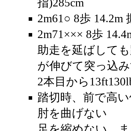
指)285cm
2m61○ 8歩 14.2m
2m71××× 8歩 14.4m
助走を延ばしても
が伸びて突っ込み
2本目から13ft130l
踏切時、前で高い
肘を曲げない
足を縮めない。ま