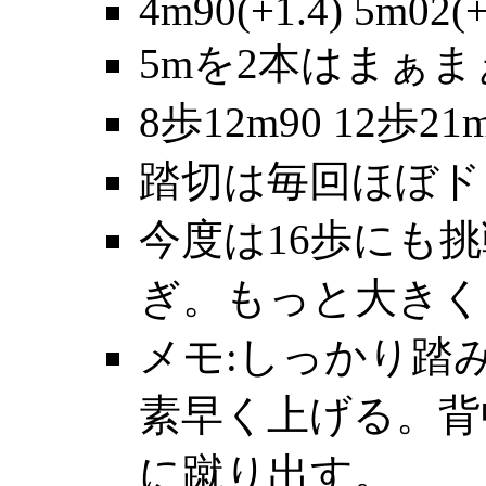
4m90(+1.4) 5m02(+
5mを2本はまぁま
8歩12m90 12歩21m
踏切は毎回ほぼド
今度は16歩にも
ぎ。もっと大きく
メモ:しっかり踏
素早く上げる。背
に蹴り出す。