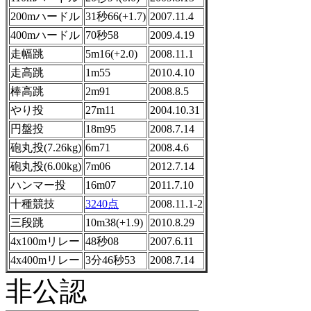
200mハードル
31秒66(+1.7)
2007.11.4
400mハードル
70秒58
2009.4.19
走幅跳
5m16(+2.0)
2008.11.1
走高跳
1m55
2010.4.10
棒高跳
2m91
2008.8.5
やり投
27m11
2004.10.31
円盤投
18m95
2008.7.14
砲丸投(7.26kg)
6m71
2008.4.6
砲丸投(6.00kg)
7m06
2012.7.14
ハンマー投
16m07
2011.7.10
十種競技
3240点
2008.11.1-2
三段跳
10m38(+1.9)
2010.8.29
4x100mリレー
48秒08
2007.6.11
4x400mリレー
3分46秒53
2008.7.14
非公認