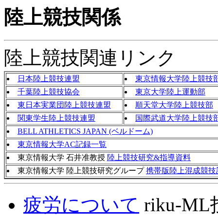
陸上競技関係
陸上競技関連リンク
日本陸上競技連盟
東京情報大学陸上競技
千葉陸上競技協会
東京大学陸上運動部
東日本実業団陸上競技連盟
順天堂大学陸上競技部
関東学生陸上競技連盟
国際武道大学陸上競技
BELL ATHLETICS JAPAN (ベルドーム)
東京情報大学AC記録一覧
東京情報大学 石井准教授
陸上競技研究&指導資料
東京情報大学 陸上競技研究グループ
携帯版陸上混成競技
疲労について
riku-